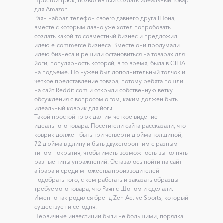
Простой трюк, позволивший создать идеальный товар
для Amazon
Раян набрал телефон своего давнего друга Шона,
вместе с которым давно уже хотел попробовать
создать какой-то совместный бизнес и предложил
идею e-commerce бизнеса. Вместе они продумали
идею бизнеса и решили остановиться на товарах для
йоги, популярность которой, в то время, была в США
на подъеме. Но нужен был дополнительный толчок и
четкое представление товара, потому ребята пошли
на сайт Reddit.com и открыли собственную ветку
обсуждения с вопросом о том, каким должен быть
идеальный коврик для йоги.
Такой простой трюк дал им четкое видение
идеального товара. Посетители сайта рассказали, что
коврик должен быть три четверти дюйма толщиной,
72 дюйма в длину и быть двухсторонним с разным
типом покрытия, чтобы иметь возможность выполнять
разные типы упражнений. Оставалось пойти на сайт
alibaba и среди множества производителей
подобрать того, с кем работать и заказать образцы
требуемого товара, что Раян с Шоном и сделали.
Именно так родился бренд Zen Active Sports, который
существует и сегодня.
Первичные инвестиции были не большими, порядка