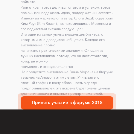
поймете.
Раян открыт, готов делиться опытом и успехом, готов
помочь или подсказать идею, поддержать и наставить.
Известный маркетолог и автор блога BuzzBlogger.com
Ким Роуч (Kim Roach), познакомившись с Мореном и
его подкастами сказала следующее:
Это один из самых умных владельцев бизнеса, с
которыми мне доводилось общаться. Каждое его
выступление плотно
напичкано практическими знаниями. Он один из
лучших наставников, потому, что он дает стратегии,
которые можно
применять и это сделать легко
Не пропустите выступление Раяна Морена на Форуме
«Бизнес на Amazon» этим летом. Учитывая его
плотный график и востребованность в среде
предпринимателей, эта встреча будет очень ценной
для начинающих и опытных предпринимателей.
Принять участие в форуме 2018