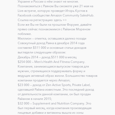
Украине и России о нём знают не многие.
Познакомиться с Раяном Вы сможете уже 21 мая на
Live-встрече, которую проведет Игорь Кустов в
Facebook-сообществе Amazon Community SalesHub.
Ссылка на регистрацию здесь >>
Если же Вы не были на прошлом Форуме, давайте
прямо сейчас познакомимся с Райаном Мореном
поближе.
Миллион — отметка, оставшаяся далеко позади
Совокупный доход Раяна в декабре 2014 года
составлял $511 000 и основные статьи доходов
выглядели следующим образом:
Декабрь 2014 — доход $511 000 в месяц
$254 000 — Men’s Health And Fitness Company.
Компания, занимающаяся выпуском товаров для
мужчин, стремящихся поддерживать форму и
ведущих активный образ жизни. Большинство товаров
компании продается через Amazon;
$23 000 — доход от Zen Active Sports, Private Label,
сделавшей Райана известным. Это последний доход
от деятельности данной компании, он был продан
Райаном в начале 2015;
$32 000 — Supplement and Nutrition Company. Это
был первый месяц, когда компания производящая
пищевые добавки и витамины вышла из зоны