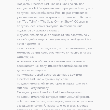
Подкасты Freedom Fast Line на iTunes до сих пор
находятся в ТОР маркетинговых программ. Благодаря
популярности сообщества, Раян не раз становился
участником мегапопулярных программ в США, таких
как “Ted Talks” и “The Suze Orman Show”. Объясняя
популярность своих выступлений/трансляций/
подкастов он однажны сказал:
Я думаю, что люди уже понимают, что работать по 9
часов 5 дней в неделю это уже вчерашний день. Они
хотят перемен в
своих жизнях. То что я делаю, всего-то показываю, как
можно изменить свою жизненную ситуацию и начать
жить так, как
ты хочешь. Как убрать все лишнее, что мешает и
сдерживает, как получить необходимый доход, как
делать инвестиции и
приумножать свой достаток, делясь с другими
Freedom Fast Line — лучший путь для
предпринимателей, инвесторов и маркетологов к
миллионному бизнесу
Сегодня проект Freedom Fast Line объединяет
предпринимателей, которые хотят масштабировать
собственный бизнес, инвесторов, которые ищут новых
звезд для вложений, маркетологов и всех, кто ищет
партнеров, идеи, подрядчиков. Как это объясняет сам