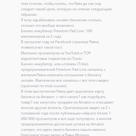
этих отчетах, чтобы понять, что Раян до сих пор
следует своей цели, которую он описал следующим
образом:
Я хочу зарабатывать онлайн-бизнесом столько,
сколько это вообще возможно
Бизнес-инкубатор Freedom Fast Line: 100
миллионеров за 2 года
В прошлом году на Facebook странице Раяна
появился вот такой пост:
Миллион просмотров на YouTube и ТОР
маркетинговых подкастов на iTunes
Бизнес-инкубатор, или «племя» (Тribe)
предпринимателей Freedom Fast Line началось с
желания Раяна изменить отношение к бизнесу
онлайн. Фактически все началось с вот этого видео
(оригинал по этой ссылке).
В этом выступлении Раяна дает дорожную карту
бизнеса на Amazon: с чего начать? как подобрать
товар? как запустить продажи на Amazon и описывает
многие другие аспекты. Оригинальное видео за 2 с
половиной года после публикации набрало более 1
000 000 просмотров и все еще популярно, а многие
предприниматели достигшие успеха на Amazon
считают, что идею своего бизнеса нашли именно
благодаря этому видео и Раяну Морену.