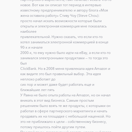
новое. Вот как он описал тот период в интервью
известному предпринимателю и автору блога «Моя
жена оставила работу» Стиву Чоу (Steve Chou):
просто начал искать возможности которые были
открыты и электронная коммерция мне показалась
наиболее
привлекательной. Нужно сказать, что если кто-то
хотел заниматься электронной коммерцией в конце
90-х и начале
2000-х, то ему нужно было идти на eBay, а если кто-то
занимался электронными продуктами — то тогда это
был
ClickBank. Но в 2008 меня привлекала идея Amazon и
как видите это был правильный выбор. Эта идея
неплохо работает до
сих пор и может даже будет работать еще и
ближайшие лет пять
У Раяна не было опыта работы на Amazon, но он начал
вникать в этот вид бизнеса. Самым простым
решением было взять те же продукты, с которыми он
работал в сфере партнерского маркетинга и начать
продавать их на площадке с небольшой наценкой. Но
это не приближало к цели – собственному бизнесу,
потому пришлось пойти другим путем.