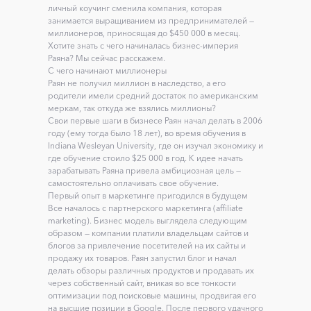
личный коучинг сменила компания, которая
занимается выращиванием из предпринимателей —
миллионеров, приносящая до $450 000 в месяц.
Хотите знать с чего начиналась бизнес-империя
Раяна? Мы сейчас расскажем.
С чего начинают миллионеры
Раян не получил миллион в наследство, а его
родители имели средний достаток по американским
меркам, так откуда же взялись миллионы?
Свои первые шаги в бизнесе Раян начал делать в 2006
году (ему тогда было 18 лет), во время обучения в
Indiana Wesleyan University, где он изучал экономику и
где обучение стоило $25 000 в год. К идее начать
зарабатывать Раяна привела амбициозная цель —
самостоятельно оплачивать свое обучение.
Первый опыт в маркетинге пригодился в будущем
Все началось с партнерского маркетинга (affiliate
marketing). Бизнес модель выглядела следующим
образом — компании платили владельцам сайтов и
блогов за привлечение посетителей на их сайты и
продажу их товаров. Раян запустил блог и начал
делать обзоры различных продуктов и продавать их
через собственный сайт, вникая во все тонкости
оптимизации под поисковые машины, продвигая его
на высшие позиции в Google. После первого удачного