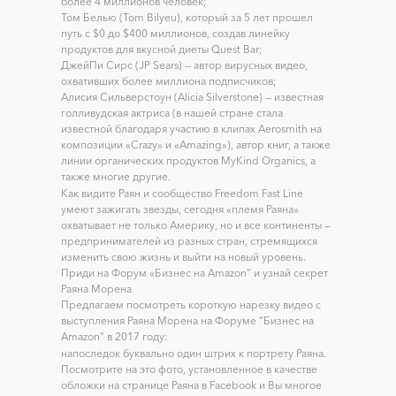
более 4 миллионов человек;
Том Белью (Tom Bilyeu), который за 5 лет прошел
путь с $0 до $400 миллионов, создав линейку
продуктов для вкусной диеты Quest Bar;
ДжейПи Сирс (JP Sears) — автор вирусных видео,
охвативших более миллиона подписчиков;
Алисия Сильверстоун (Alicia Silverstone) — известная
голливудская актриса (в нашей стране стала
известной благодаря участию в клипах Aerosmith на
композиции «Crazy» и «Amazing»), автор книг, а также
линии органических продуктов MyKind Organics, а
также многие другие.
Как видите Раян и сообщество Freedom Fast Line
умеют зажигать звезды, сегодня «племя Раяна»
охватывает не только Америку, но и все континенты —
предпринимателей из разных стран, стремящихся
изменить свою жизнь и выйти на новый уровень.
Приди на Форум «Бизнес на Amazon” и узнай секрет
Раяна Морена
Предлагаем посмотреть короткую нарезку видео с
выступления Раяна Морена на Форуме “Бизнес на
Amazon” в 2017 году:
напоследок буквально один штрих к портрету Раяна.
Посмотрите на это фото, установленное в качестве
обложки на странице Раяна в Facebook и Вы многое