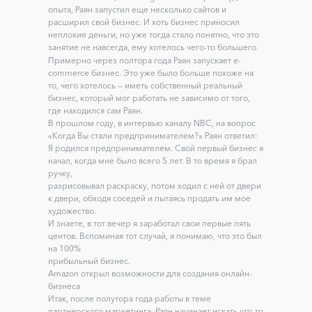
опыта, Раян запустил еще несколько сайтов и
расширил свой бизнес. И хоть бизнес приносил
неплохие деньги, но уже тогда стало понятно, что это
занятие не навсегда, ему хотелось чего-то большего.
Примерно через полтора года Paян запускает e-
commerce бизнес. Это уже было больше похоже на
то, чего хотелось — иметь собственный реальный
бизнес, который мог работать не зависимо от того,
где находился сам Раян.
В прошлом году, в интервью каналу NBC, на вопрос
«Когда Вы стали предпринимателем?» Раян ответил:
Я родился предпринимателем. Свой первый бизнес я
начал, когда мне было всего 5 лет. В то время я брал
ручку,
разрисовывал раскраску, потом ходил с ней от двери
к двери, обходя соседей и пытаясь продать им мое
художество.
И знаете, в тот вечер я заработал свои первые пять
центов. Вспоминая тот случай, я понимаю, что это был
на 100%
прибыльный бизнес.
Amazon открыл возможности для создания онлайн-
бизнеса
Итак, после полутора года работы в теме
партнерского маркетинга, Раян начинает искать что-то