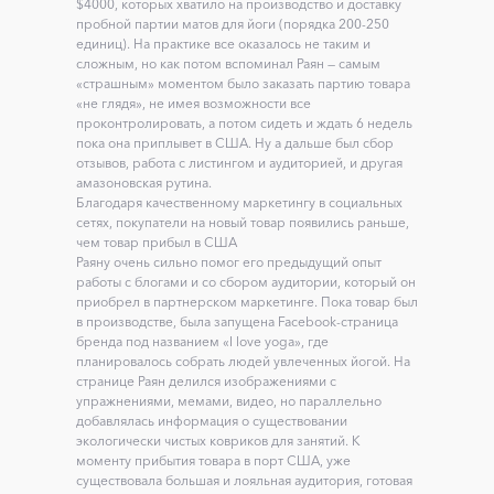
$4000, которых хватило на производство и доставку
пробной партии матов для йоги (порядка 200-250
единиц). На практике все оказалось не таким и
сложным, но как потом вспоминал Раян — самым
«страшным» моментом было заказать партию товара
«не глядя», не имея возможности все
проконтролировать, а потом сидеть и ждать 6 недель
пока она приплывет в США. Ну а дальше был сбор
отзывов, работа с листингом и аудиторией, и другая
амазоновская рутина.
Благодаря качественному маркетингу в социальных
сетях, покупатели на новый товар появились раньше,
чем товар прибыл в США
Раяну очень сильно помог его предыдущий опыт
работы с блогами и со сбором аудитории, который он
приобрел в партнерском маркетинге. Пока товар был
в производстве, была запущена Facebook-страница
бренда под названием «I love yoga», где
планировалось собрать людей увлеченных йогой. На
странице Раян делился изображениями с
упражнениями, мемами, видео, но параллельно
добавлялась информация о существовании
экологически чистых ковриков для занятий. К
моменту прибытия товара в порт США, уже
существовала большая и лояльная аудитория, готовая