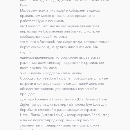
Раян:
Мы берем всех этих людей и собираем в одном
правильном месте в правильное время и это
работает. Нужно понимать,
что Freedom Fast Line не очередная финансовая
пирамида, не база знаний или бизнес-школа, не
сообщество людей, которых
так много в Facebook, где сидят люди, которые только
берут чужой опыт, не делясь ничем взамен. Мы
группа
единомышленников, которая хочет вырваться за
рамки, мы даем систему поддержки и правильное
партнерство. Мы даем
жизнь идеям и поддерживаем мечты
Сообщество Freedom Fast Line проводит регулярные
встречи и конференции, на сегодняшний день оно
объединяет владельцев известных компаний и
брендов:
Доктора Дженна и Тревис Зиглер (Drs. Jenna & Travis
Zigler), запустивших всемирный проект Eye Love для
борьбы со слепотой в развивающихся странах;
Натан Латка (Nathan Latka) — автор сервиса Send Later,
а также подкаст-продюсер, чьи интервью со
знаменитыми предпринимателями скачало уже