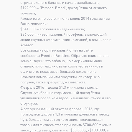
отрицательного баланса и начала зарабатывать;
$192 000 — “Personal Brand”, доход Раяна от личного
коучинга;
Кроме того, по состоянию на конец 2014 года активы
Раяна включали:
$341 000 — вложения в недвижимость;
$36 000 — инвестиционный портфель, включающий
акции крупных американских компаний, в том числе и
Amazon
Вот ссылка на
оригинальный отчет
на сайте
сообщества Freedon Fast Line. Обратите внимание на
комментарии: это забавно, но американцы мало
отличаются от наших с вами соотечественников и
если кто-то показывает большой доход, но не
называет компании или продукты, от которых он
получен, также требуют доказательств.
Февраль 2016 — доход $1,3 миллиона в месяц
Спустя чуть больше года месячный доход Раяна
увеличился более чем вдвое, изменилась также и его
структура:
А вот оригинальный отчет за февраль 2016, где
приводится цифра в 1,3 миллиона долларов в месяц.
Чуть больше чем за год компания, производящая
товары для фитнеса стала приносить $700-800 тысяч в
месяц, пищевые добавки — от $80 000 до $100 000, а