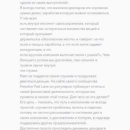
одном из своих выступлений:
Я всегда считал, что миллион долларов это огромная
сумма денег, заработав которую можно остановиться.
У нас всех
есть внутри инстинкт самосохранения, который
заставляет нас остерегаться множества вещей и
который призывает
держаться в «безопасном месте» и говорит: «а что
если я лишусь заработка, а что если меня задавит
конкуренция, а что
если крупная компания вытеснит меня с рынка?». Чем
большего успеха мы достигаем, тем сильнее и
громче звучат внутри
эти страхи.
Раян не поддался своим страхам и продолжал
двигаться дальше. На сайте своего сообщества
Freedon Fast Lane он регулярно публикует отчеты о
своей финансовой деятельности, которые мы
привели в начале этой статьи. Для чего он это делает?
Его цель — показать, что путь к миллионам не всегда
простой, случаются проблемы, взлеты и падения,
потому он честно рассказывает о состоянии дел в
своих компаниях, о достижениях и потерях, в надежде
поддержать других предпринимателей.
Достаточно просто проследить динамику доходов в