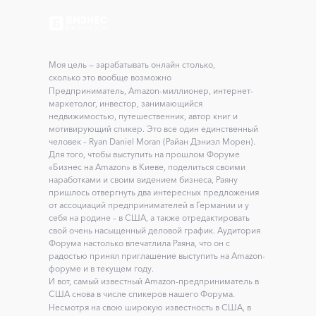
Моя цель — зарабатывать онлайн столько,
сколько это вообще возможно
Предприниматель, Amazon-миллионер, интернет-
маркетолог, инвестор, занимающийся
недвижимостью, путешественник, автор книг и
мотивирующий спикер. Это все один единственный
человек – Ryan Daniel Moran (Райан Дэниэл Морен).
Для того, чтобы выступить на прошлом Форуме
«Бизнес на Amazon» в Киеве, поделиться своими
наработками и своим видением бизнеса, Раяну
пришлось отвергнуть два интересных предложения
от ассоциаций предпринимателей в Германии и у
себя на родине – в США, а также отредактировать
свой очень насыщенный деловой график. Аудитория
Форума настолько впечатлила Раяна, что он с
радостью принял приглашение выступить на Amazon-
форуме и в текущем году.
И вот, самый известный Amazon-предприниматель в
США снова в числе спикеров нашего Форума.
Несмотря на свою широкую известность в США, в